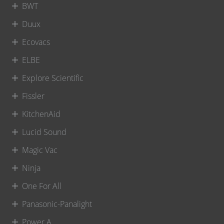
BWT
Duux
Ecovacs
ELBE
Explore Scientific
Fissler
KitchenAid
Lucid Sound
Magic Vac
Ninja
One For All
Panasonic-Panalight
Power A