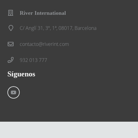
River International
C/ Anglí 31, 3º, 1ª, 08017, Barcelona
contacto@riverint.com
932 013 777
Síguenos