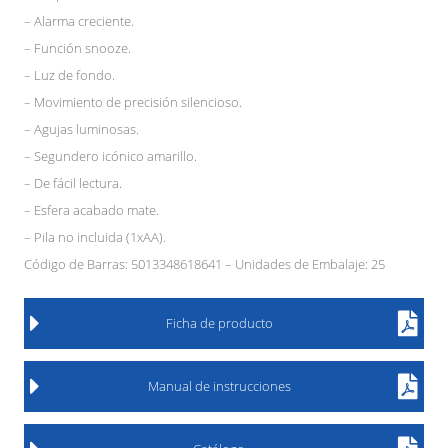
– Alarma creciente.
– Función snooze.
– Luz de fondo.
– Movimiento de precisión silencioso.
– Agujas luminosas.
– Segundero icónico amarillo.
– De fácil lectura.
– Esfera acabado mate.
– Pila no incluida (1xAA).
Código de Barras: 5013348618641 – Unidades de Embalaje: 25
Ficha de producto
Manual de instrucciones