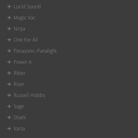
Lucid Sound
Magic Vac
Ninja
One For All
Panasonic-Panalight
Power A
Ritter
River
Russell Hobbs
Sage
Shark
Varta