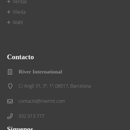
Veritas
Vileda
Wahl
Contacto
River International
C/ Anglí 31, 3º, 1ª, 08017, Barcelona
contacto@riverint.com
932 013 777
Síguenos