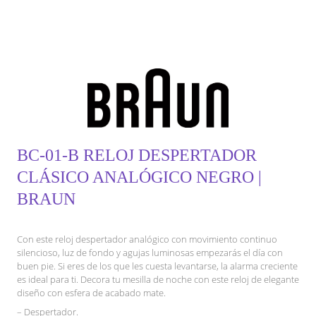
BC-01-B RELOJ DESPERTADOR
CLÁSICO ANALÓGICO NEGRO |
BRAUN
Con este reloj despertador analógico con movimiento continuo
silencioso, luz de fondo y agujas luminosas empezarás el día con
buen pie. Si eres de los que les cuesta levantarse, la alarma creciente
es ideal para ti. Decora tu mesilla de noche con este reloj de elegante
diseño con esfera de acabado mate.
– Despertador.