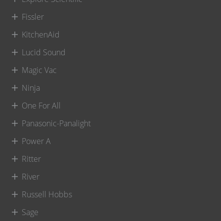
Fissler
KitchenAid
Lucid Sound
Magic Vac
Ninja
One For All
Panasonic-Panalight
Power A
Ritter
River
Russell Hobbs
Sage