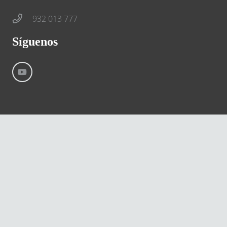
932 013 777
Síguenos
©
River International – Copyright All Rights Reserved