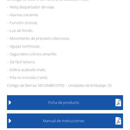
– Reloj despertador de viaje.
– Alarma creciente.
– Función snooze.
– Luz de fondo.
– Movimiento de precisión silencioso.
– Agujas luminosas.
– Segundero icónico amarillo.
– De fácil lectura.
– Esfera acabado mate.
– Pila no incluida (1xAA).
Código de Barras: 5013348619792 – Unidades de Embalaje: 25
Ficha de producto
Manual de instrucciones