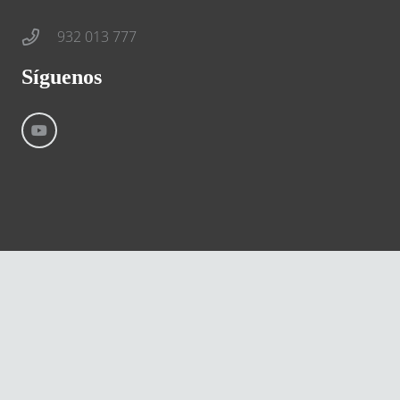
932 013 777
Síguenos
©
River International – Copyright All Rights Reserved
Aviso Legal