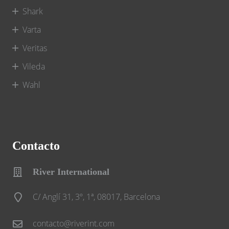
Shark
Varta
Veritas
Vileda
Wahl
Contacto
River International
C/ Anglí 31, 3º, 1ª, 08017, Barcelona
contacto@riverint.com