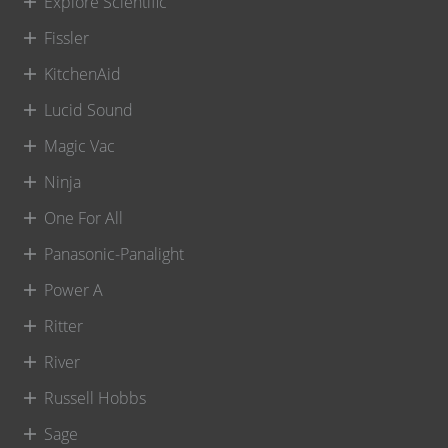
Explore Scientific
Fissler
KitchenAid
Lucid Sound
Magic Vac
Ninja
One For All
Panasonic-Panalight
Power A
Ritter
River
Russell Hobbs
Sage