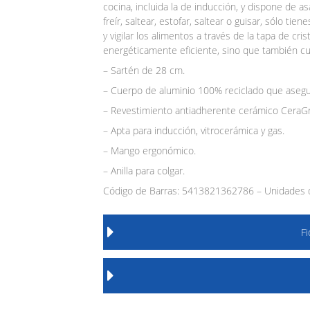
cocina, incluida la de inducción, y dispone de 
freír, saltear, estofar, saltear o guisar, sólo tie
y vigilar los alimentos a través de la tapa de cr
energéticamente eficiente, sino que también cue
– Sartén de 28 cm.
– Cuerpo de aluminio 100% reciclado que asegura
– Revestimiento antiadherente cerámico CeraG
– Apta para inducción, vitrocerámica y gas.
– Mango ergonómico.
– Anilla para colgar.
Código de Barras: 5413821362786 – Unidades d
F