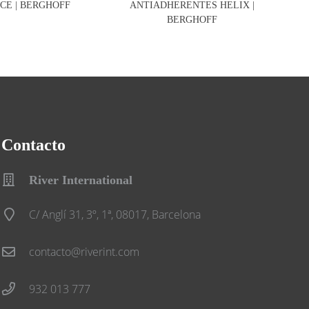
CE | BERGHOFF
ANTIADHERENTES HELIX |
BERGHOFF
Contacto
River International
C/ Anglí 31, 3º, 1ª, 08017, Barcelona
contacto@riverint.com
932 013 777