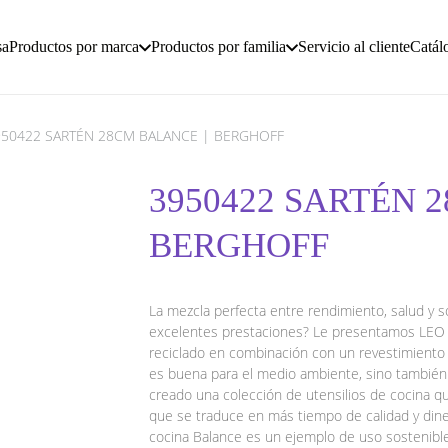
sa
Productos por marca
Productos por familia
Servicio al cliente
Catál
950422 SARTÉN 28CM BALANCE | BERGHOFF
3950422 SARTÉN 
BERGHOFF
La mezcla perfecta entre rendimiento, salud y s
excelentes prestaciones? Le presentamos LEO B
reciclado en combinación con un revestimiento 
es buena para el medio ambiente, sino tambié
creado una colección de utensilios de cocina q
que se traduce en más tiempo de calidad y din
cocina Balance es un ejemplo de uso sostenible 