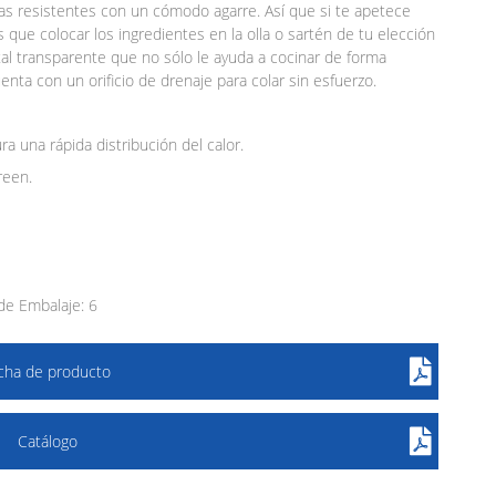
asas resistentes con un cómodo agarre. Así que si te apetece
nes que colocar los ingredientes en la olla o sartén de tu elección
istal transparente que no sólo le ayuda a cocinar de forma
nta con un orificio de drenaje para colar sin esfuerzo.
 una rápida distribución del calor.
reen.
e Embalaje: 6
icha de producto
Catálogo