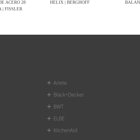
 DE ACERO 28
HELIX | BERGHOFF
BALAN
 | FISSLER
Ariete
Black+Decker
BWT
ELBE
KitchenAid