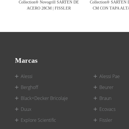
Collection® Novogrill SARTEN DE
Collection® SARTEN
ACERO 28CM | FISSLER
CM CON TAPA ALTA
Marcas
Alessi
Alessi Pae
Berghoff
Beurer
Black+Decker Bricolaje
Braun
Duux
Ecovacs
Explore Scientific
Fissler