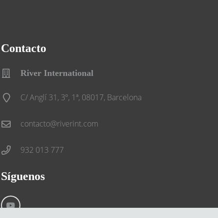
Contacto
River International
C/ Anglí 31, 3º, 1ª, 08017, Barcelona
contacto@riverint.com
932 013 777
Síguenos