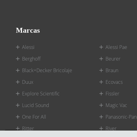
Marcas
Alessi
Alessi Pae
Berghoff
Beurer
Black+Decker Bricolaje
Braun
Duux
Ecovacs
Explore Scientific
Fissler
Lucid Sound
Magic Vac
One For All
Panasonic-Pan
Ritter
River