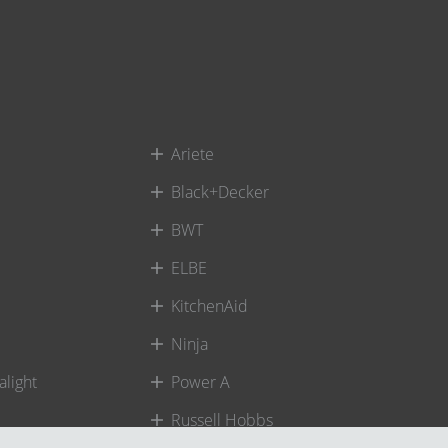
Ariete
Black+Decker
BWT
ELBE
KitchenAid
Ninja
alight
Power A
Russell Hobbs