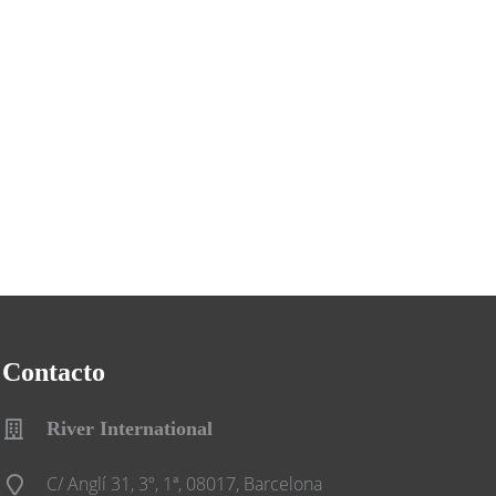
Contacto
River International
C/ Anglí 31, 3º, 1ª, 08017, Barcelona