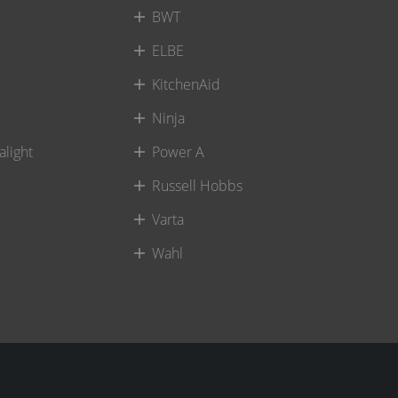
BWT
ELBE
KitchenAid
Ninja
alight
Power A
Russell Hobbs
Varta
Wahl