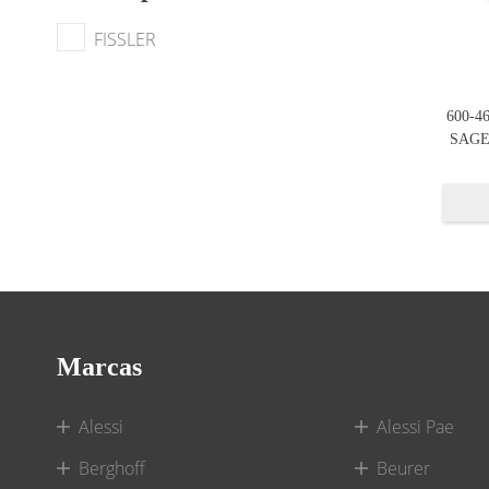
FISSLER
600-4
SAGE
Marcas
Alessi
Alessi Pae
Berghoff
Beurer