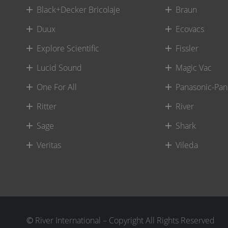
Black+Decker Bricolaje
Braun
Duux
Ecovacs
Explore Scientific
Fissler
Lucid Sound
Magic Vac
One For All
Panasonic-Pan
Ritter
River
Sage
Shark
Veritas
Vileda
©
River International – Copyright All Rights Reserved