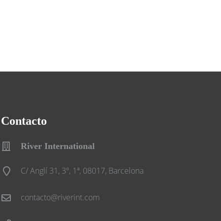
Contacto
River International
C/ Anglí 31, 3º, 1ª, 08017, Barcelona
contacto@riverint.com