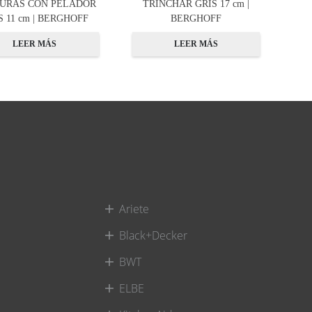
URAS CON PELADOR
TRINCHAR GRIS 17 cm |
S 11 cm | BERGHOFF
BERGHOFF
LEER MÁS
LEER MÁS
Ariete
Black+Decker
BWT
ELBE