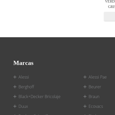
VERD
GRI
Marcas
Alessi
Alessi Pae
Berghoff
Beurer
Black+Decker Bricolaje
Braun
Duux
Ecovacs