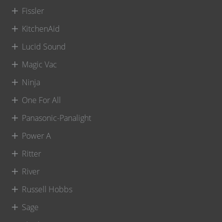
Fissler
KitchenAid
Lucid Sound
Magic Vac
Ninja
One For All
Panasonic-Panalight
Power A
Ritter
River
Russell Hobbs
Sage