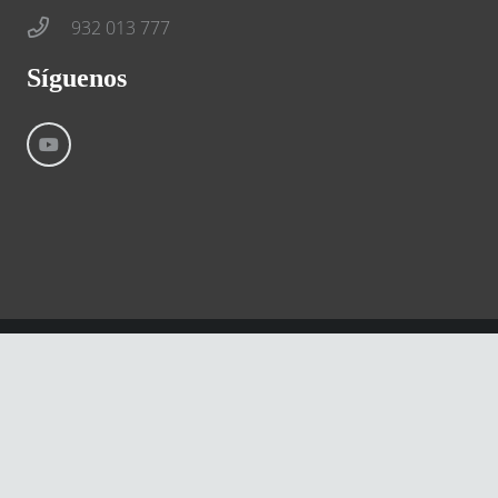
932 013 777
Síguenos
©
River International – Copyright All Rights Reserved
Aviso Legal
Condiciones generales