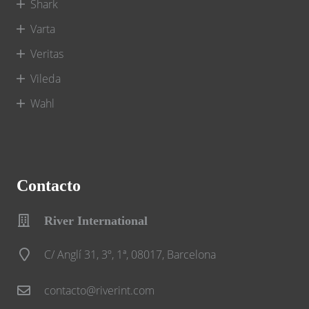
Shark
Varta
Veritas
Vileda
Wahl
Contacto
River International
C/ Anglí 31, 3º, 1ª, 08017, Barcelona
contacto@riverint.com