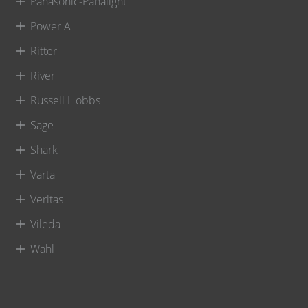
Panasonic-Panalight
Power A
Ritter
River
Russell Hobbs
Sage
Shark
Varta
Veritas
Vileda
Wahl