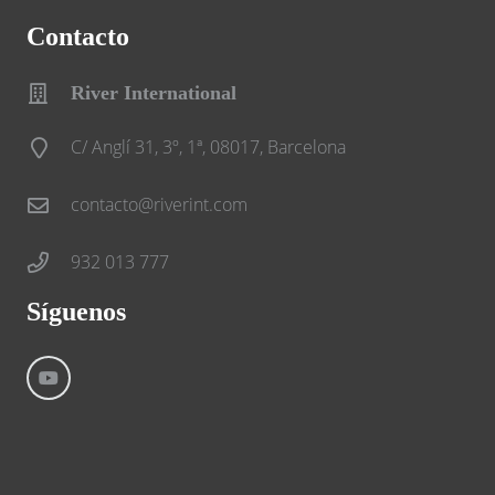
Contacto
River International
C/ Anglí 31, 3º, 1ª, 08017, Barcelona
contacto@riverint.com
932 013 777
Síguenos