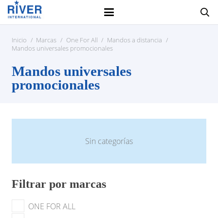
Inicio
/
Marcas
/
One For All
/
Mandos a distancia
/
Mandos universales promocionales
Mandos universales
promocionales
Sin categorías
Filtrar por marcas
ONE FOR ALL