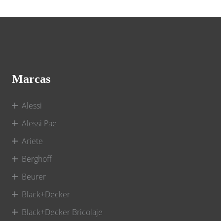
Marcas
Alessi
Alessi Pae
Ariete
Berghoff
Beurer
Black+Decker
Black+Decker Bricolaje