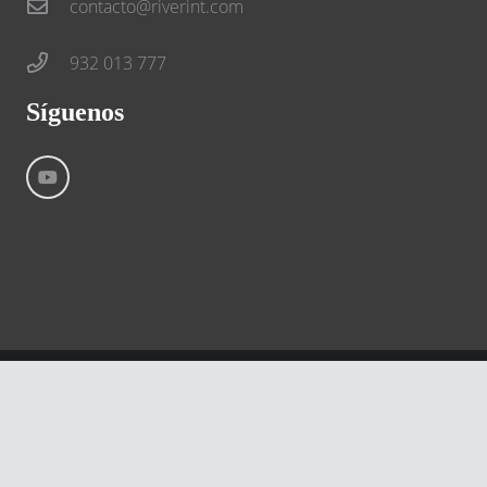
contacto@riverint.com
932 013 777
Síguenos
©
River International – Copyright All Rights Reserved
Aviso Legal