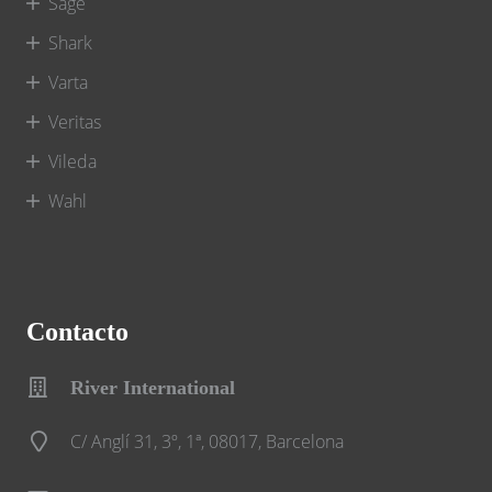
Sage
Shark
Varta
Veritas
Vileda
Wahl
Contacto
River International
C/ Anglí 31, 3º, 1ª, 08017, Barcelona