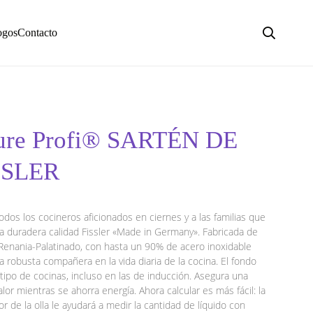
ogos
Contacto
Pure Profi® SARTÉN DE
SSLER
todos los cocineros aficionados en ciernes y a las familias que
la duradera calidad Fissler «Made in Germany». Fabricada de
enania-Palatinado, con hasta un 90% de acero inoxidable
a robusta compañera en la vida diaria de la cocina. El fondo
ipo de cocinas, incluso en las de inducción. Asegura una
lor mientras se ahorra energía. Ahora calcular es más fácil: la
r de la olla le ayudará a medir la cantidad de líquido con