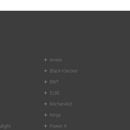
Ariete
Black+Decker
BWT
ELBE
KitchenAid
Ninja
alight
Power A