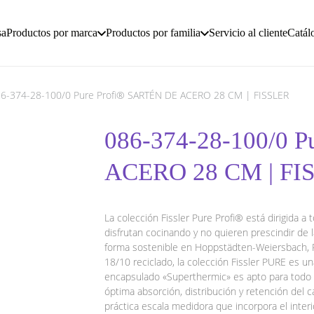
sa
Productos por marca
Productos por familia
Servicio al cliente
Catál
6-374-28-100/0 Pure Profi® SARTÉN DE ACERO 28 CM | FISSLER
086-374-28-100/0 
ACERO 28 CM | FI
La colección Fissler Pure Profi® está dirigida a 
disfrutan cocinando y no quieren prescindir de 
forma sostenible en Hoppstädten-Weiersbach, R
18/10 reciclado, la colección Fissler PURE es un
encapsulado «Superthermic» es apto para todo t
óptima absorción, distribución y retención del ca
práctica escala medidora que incorpora el interio