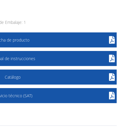
e Embalaje: 1
icha de producto
al de instrucciones
Catálogo
vicio técnico (SAT)