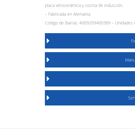
placa vitrocerámica y cocina de inducción.
– Fabricada en Alemania.
Código de Barras: 4009209400389 – Unidades d
F
Manu
Ser