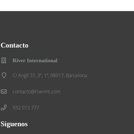
Contacto
River International
C/ Anglí 31, 3º, 1ª, 08017, Barcelona
contacto@riverint.com
932 013 777
Síguenos