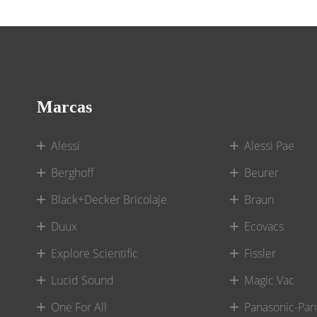
Marcas
Alessi
Alessi Pae
Berghoff
Beurer
Black+Decker Bricolaje
Braun
Duux
Ecovacs
Explore Scientific
Fissler
Lucid Sound
Magic Vac
One For All
Panasonic-Pan