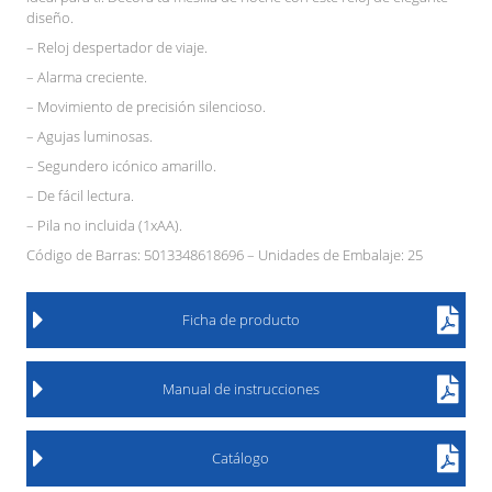
diseño.
– Reloj despertador de viaje.
– Alarma creciente.
– Movimiento de precisión silencioso.
– Agujas luminosas.
– Segundero icónico amarillo.
– De fácil lectura.
– Pila no incluida (1xAA).
Código de Barras: 5013348618696 – Unidades de Embalaje: 25
Ficha de producto
Manual de instrucciones
Catálogo