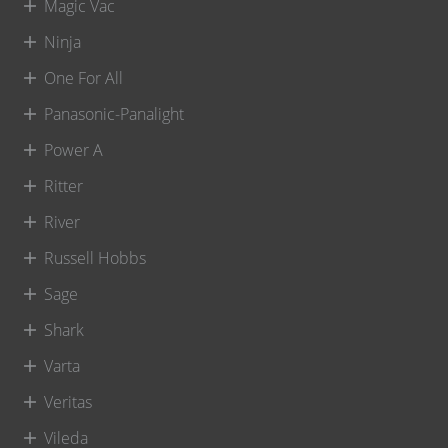
Magic Vac
Ninja
One For All
Panasonic-Panalight
Power A
Ritter
River
Russell Hobbs
Sage
Shark
Varta
Veritas
Vileda