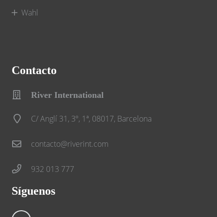
Wahl
Contacto
River International
C/ Anglí 31, 3º, 1ª, 08017, Barcelona
contacto@riverint.com
932 013 777
Síguenos