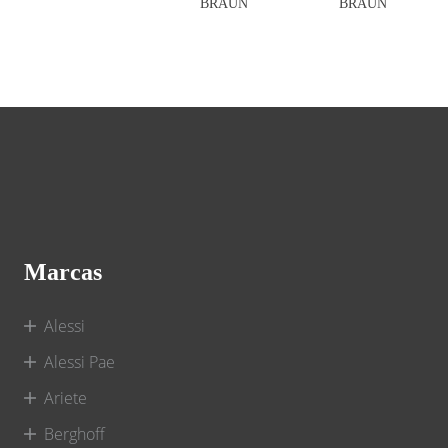
BRAUN
BRAUN
Marcas
Alessi
Alessi Pae
Ariete
Berghoff