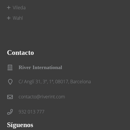
Vileda
Wahl
Contacto
River International
C/ Anglí 31, 3º, 1ª, 08017, Barcelona
contacto@riverint.com
932 013 777
Síguenos