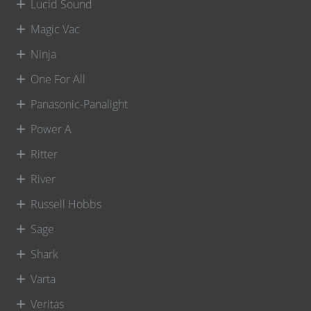
Lucid Sound
Magic Vac
Ninja
One For All
Panasonic-Panalight
Power A
Ritter
River
Russell Hobbs
Sage
Shark
Varta
Veritas