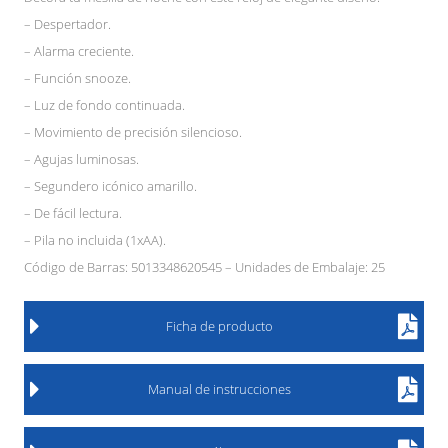
– Despertador.
– Alarma creciente.
– Función snooze.
– Luz de fondo continuada.
– Movimiento de precisión silencioso.
– Agujas luminosas.
– Segundero icónico amarillo.
– De fácil lectura.
– Pila no incluida (1xAA).
Código de Barras: 5013348620545 – Unidades de Embalaje: 25
Ficha de producto
Manual de instrucciones