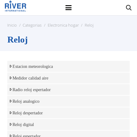
Inicio
/
Categorias
/
Electronica hogar
/
Reloj
Reloj
Estacion meteorologica
Medidor calidad aire
Radio reloj espertador
Reloj analogico
Reloj despertador
Reloj digital
Reloj espertador