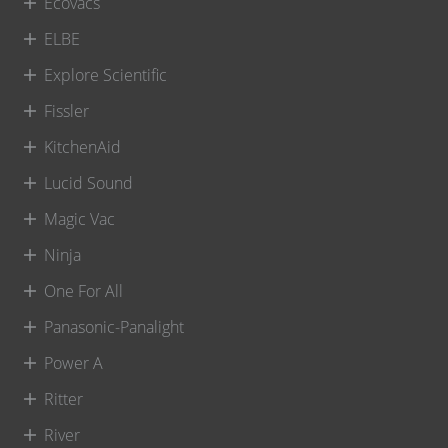
Ecovacs
ELBE
Explore Scientific
Fissler
KitchenAid
Lucid Sound
Magic Vac
Ninja
One For All
Panasonic-Panalight
Power A
Ritter
River