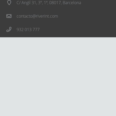
C/ Anglí 31, 3º, 1ª, 08017, Barcelona
contacto@riverint.com
932 013 777
Síguenos