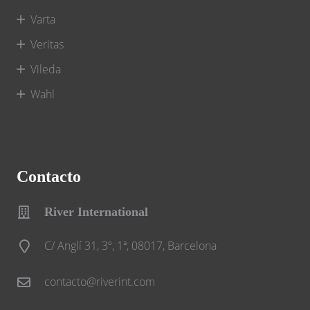
Varta
Veritas
Vileda
Wahl
Contacto
River International
C/ Anglí 31, 3º, 1ª, 08017, Barcelona
contacto@riverint.com