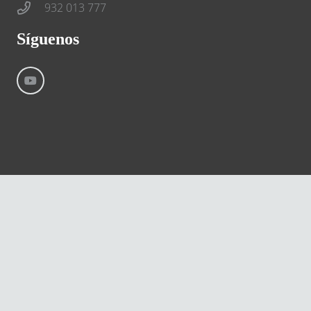
932 013 777
Síguenos
©
River International – Copyright All Rights Reserved
Aviso Legal
Condiciones generales