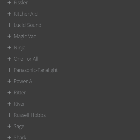
Fissler
KitchenAid
Lucid Sound
Magic Vac
Ninja
One For All
Panasonic-Panalight
Power A
Ritter
River
Russell Hobbs
Sage
Shark