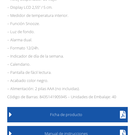
– Display LCD 2,55’’ / 5 cm.
– Medidor de temperatura interior.
– Función Snooze.
– Luz de fondo.
– Alarma dual.
– Formato 12/24h.
– Indicador de día de la semana.
– Calendario.
– Pantalla de fácil lectura.
– Acabado color negro.
– Alimentación: 2 pilas AAA (no incluidas).
Código de Barras: 8435141905945 – Unidades de Embalaje: 40
Ficha de producto
Manual de instrucciones