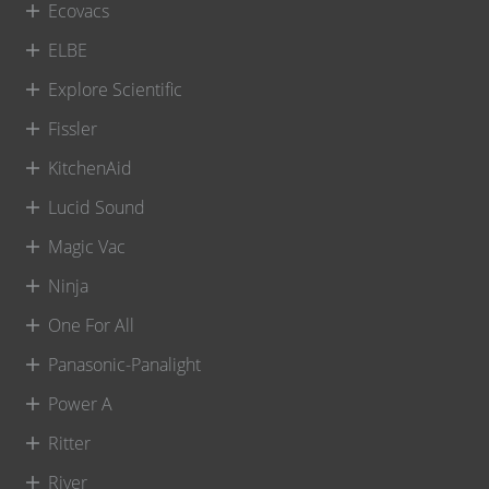
Ecovacs
ELBE
Explore Scientific
Fissler
KitchenAid
Lucid Sound
Magic Vac
Ninja
One For All
Panasonic-Panalight
Power A
Ritter
River