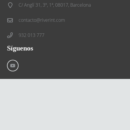
C/ Anglí 31, 3º, 1ª, 08017, Barcelona
contacto@riverint.com
932 013 777
Síguenos