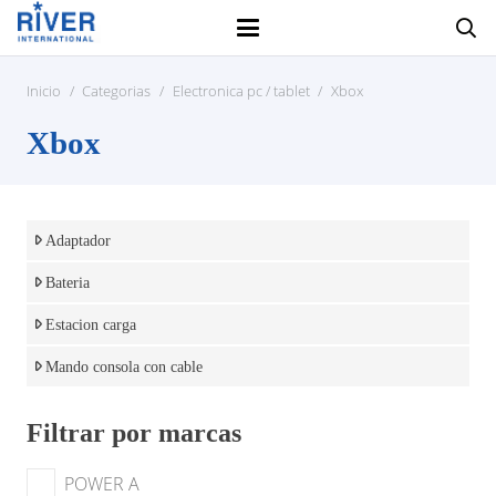
Inicio
/
Categorias
/
Electronica pc / tablet
/
Xbox
Xbox
Adaptador
Bateria
Estacion carga
Mando consola con cable
Filtrar por marcas
POWER A