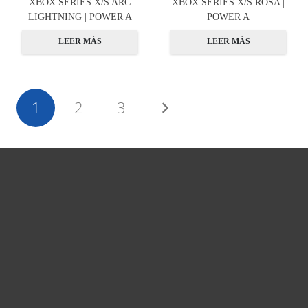
XBOX SERIES X/S ARC
XBOX SERIES X/S ROSA |
LIGHTNING | POWER A
POWER A
LEER MÁS
LEER MÁS
1
2
3