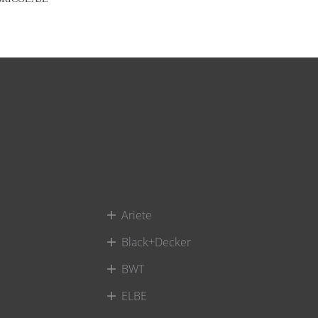
Ariete
Black+Decker
BWT
ELBE