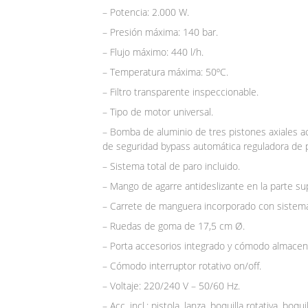
– Potencia: 2.000 W.
– Presión máxima: 140 bar.
– Flujo máximo: 440 l/h.
– Temperatura máxima: 50ºC.
– Filtro transparente inspeccionable.
– Tipo de motor universal.
– Bomba de aluminio de tres pistones axiales a
de seguridad bypass automática reguladora de
– Sistema total de paro incluido.
– Mango de agarre antideslizante en la parte supe
– Carrete de manguera incorporado con siste
– Ruedas de goma de 17,5 cm Ø.
– Porta accesorios integrado y cómodo almacen
– Cómodo interruptor rotativo on/off.
– Voltaje: 220/240 V – 50/60 Hz.
– Acc. incl.: pistola, lanza, boquilla rotativa, b