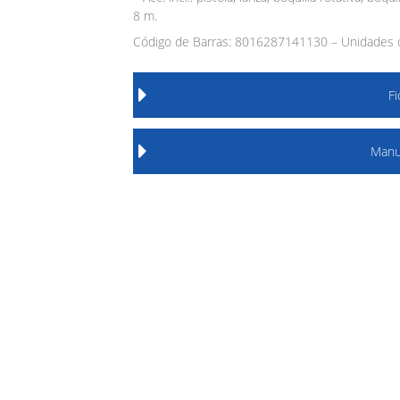
8 m.
Código de Barras: 8016287141130 – Unidades d
F
Manu