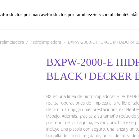
sa
Productos por marca
Productos por familia
Servicio al cliente
Catál
rolimpiadora
/
Hidrolimpiadora
/
BXPW-2000-E HIDROLIMPIADORA 2
BXPW-2000-E HID
BLACK+DECKER 
BX es una línea de hidrolimpiadoras BLACK+DE
realizar operaciones de limpieza al aire libre, t
de jardín. Conjuga unas prestaciones excelentes 
trabajo. Además, gracias a su tamaño reducido y 
posterior de la máquina, es muy práctica y se 
incluye una pistola con seguro, una lanza y un tu
boquilla de chorro regulable; un kit de lanza de