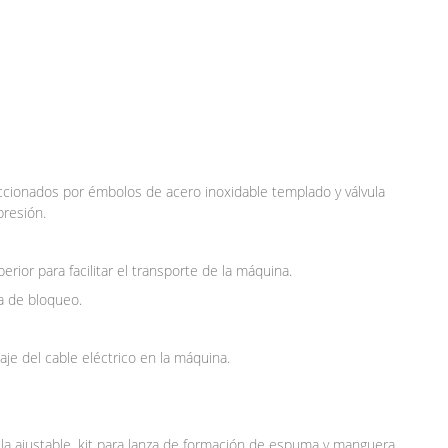
ccionados por émbolos de acero inoxidable templado y válvula
 presión.
rior para facilitar el transporte de la máquina.
ma de bloqueo.
aje del cable eléctrico en la máquina.
oquilla ajustable, kit para lanza de formación de espuma y manguera