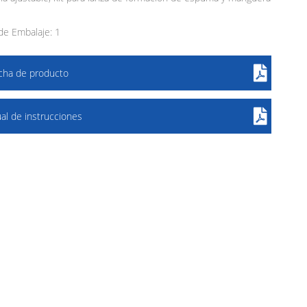
e Embalaje: 1
icha de producto
al de instrucciones