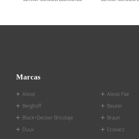
Marcas
Alessi
Alessi Pae
Berghoff
Beurer
Black+Decker Bricolaje
Braun
Duux
Ecovacs