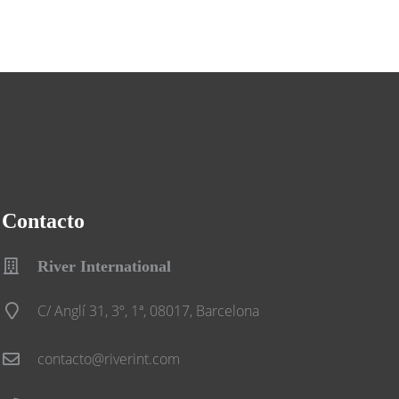
Contacto
River International
C/ Anglí 31, 3º, 1ª, 08017, Barcelona
contacto@riverint.com