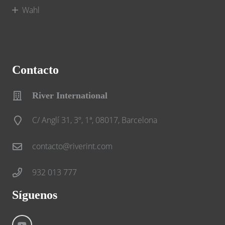
Wahl
Contacto
River International
C/ Anglí 31, 3º, 1ª, 08017, Barcelona
contacto@riverint.com
932 013 777
Síguenos