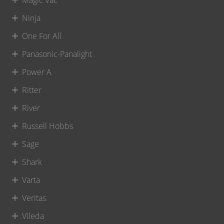
Magic Vac
Ninja
One For All
Panasonic-Panalight
Power A
Ritter
River
Russell Hobbs
Sage
Shark
Varta
Veritas
Vileda