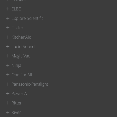
ELBE
Explore Scientific
Fissler
KitchenAid
Lucid Sound
Magic Vac
Ninja
One For All
Panasonic-Panalight
Power A
Ritter
River