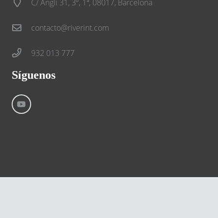
C/ Anglí 31, 3º, 1ª, 08017, Barcelona
contacto@riverint.com
932 013 777
Síguenos
©
River International – Copyright All Rights Reserved