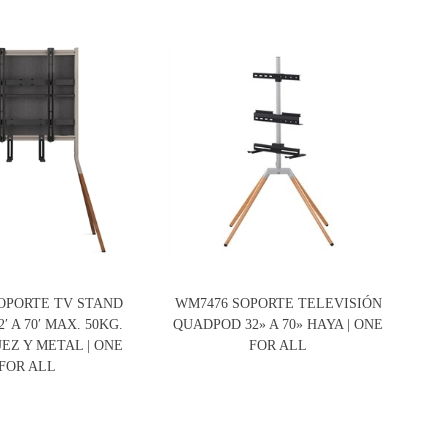
OPORTE TV STAND
WM7476 SOPORTE TELEVISIÓN
WM
′ A 70′ MAX. 50KG.
QUADPOD 32» A 70» HAYA | ONE
Q
EZ Y METAL | ONE
FOR ALL
FOR ALL