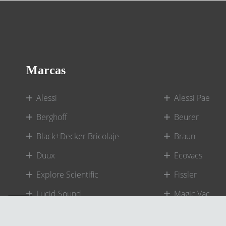
Marcas
Alessi
Alessi Pae
Berghoff
Beurer
Black+Decker Bricolaje
Braun
Duux
Ecovacs
Explore Scientific
Fissler
Lucid Sound
Magic Vac
One For All
Panasonic-Pan