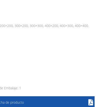
 200×200, 300×200, 300×300, 400×200, 400×300, 400×400.
e Embalaje: 1
icha de producto