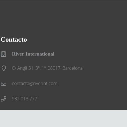
Contacto
River International
C/ Anglí 31, 3º, 1ª, 08017, Barcelona
contacto@riverint.com
932 013 777
Síguenos