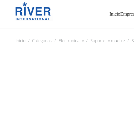
Inicio
Empre
Inicio
/
Categorias
/
Electronica tv
/
Soporte tv mueble
/
S