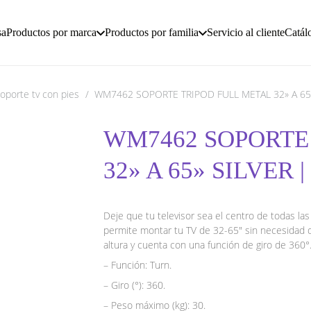
sa
Productos por marca
Productos por familia
Servicio al cliente
Catál
oporte tv con pies
/
WM7462 SOPORTE TRIPOD FULL METAL 32» A 65»
WM7462 SOPORTE
32» A 65» SILVER 
Deje que tu televisor sea el centro de todas las
permite montar tu TV de 32-65″ sin necesidad de
altura y cuenta con una función de giro de 360°
– Función: Turn.
– Giro (°): 360.
– Peso máximo (kg): 30.