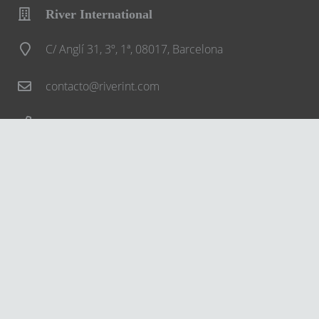
River International
C/ Anglí 31, 3º, 1ª, 08017, Barcelona
contacto@riverint.com
932 013 777
Síguenos