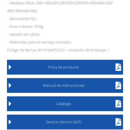
– Medidas VESA: 200×100/200×200/300×200/300×300/400×200/
400×300/400×400.
– Movimiento fijo.
– Peso máximo: 50 kg.
– Gestión de cables.
– Materiales para el montaje incluidos.
Código de Barras: 8716184072253 – Unidades de Embalaje: 1
Ficha de producto
Manual de instrucciones
Catálogo
Servicio técnico (SAT)