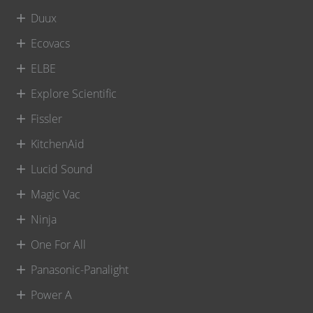
Duux
Ecovacs
ELBE
Explore Scientific
Fissler
KitchenAid
Lucid Sound
Magic Vac
Ninja
One For All
Panasonic-Panalight
Power A