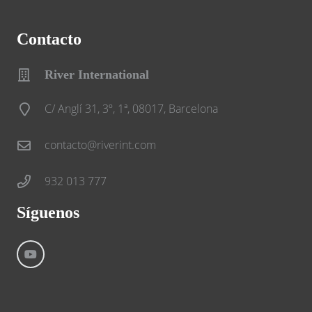
Contacto
River International
C/ Anglí 31, 3º, 1ª, 08017, Barcelona
contacto@riverint.com
932 013 777
Síguenos