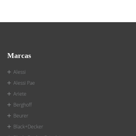
Marcas
Alessi
Alessi Pae
Ariete
Berghoff
Beurer
Black+Decker