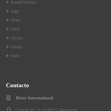
Russell Hobbs
Sage
Shark
Varta
Veritas
Vileda
Wahl
Contacto
River International
C/ Anglí 31, 3º, 1ª, 08017, Barcelona