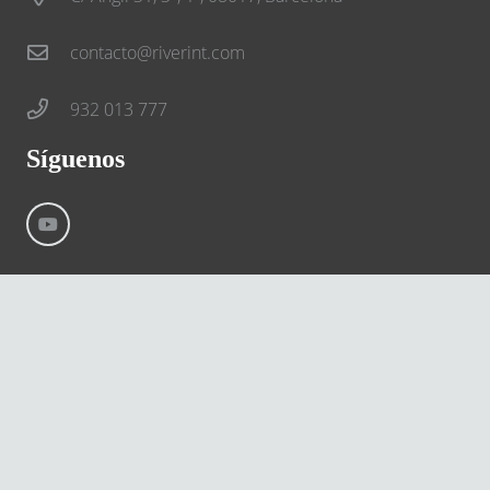
contacto@riverint.com
932 013 777
Síguenos