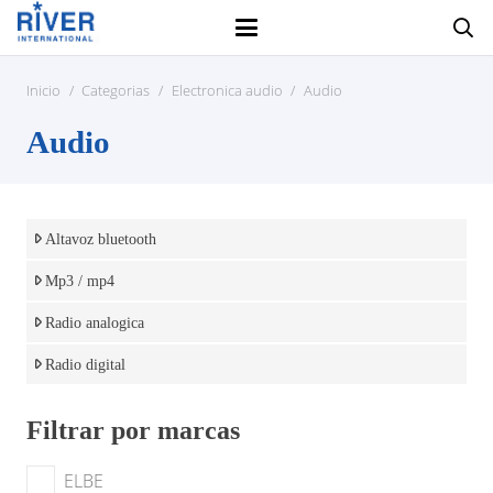
Inicio
/
Categorias
/
Electronica audio
/
Audio
Audio
Altavoz bluetooth
Mp3 / mp4
Radio analogica
Radio digital
Filtrar por marcas
ELBE