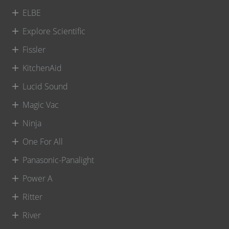
ELBE
Explore Scientific
Fissler
KitchenAid
Lucid Sound
Magic Vac
Ninja
One For All
Panasonic-Panalight
Power A
Ritter
River