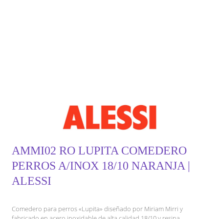
AMMI02 RO LUPITA COMEDERO
PERROS A/INOX 18/10 NARANJA |
ALESSI
Comedero para perros «Lupita» diseñado por Miriam Mirri y
fabricado en acero inoxidable de alta calidad 18/10 y resina