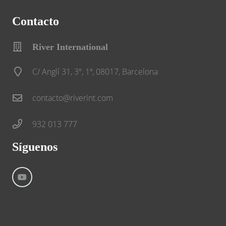
Contacto
River International
C/ Anglí 31, 3º, 1ª, 08017, Barcelona
contacto@riverint.com
932 013 777
Síguenos