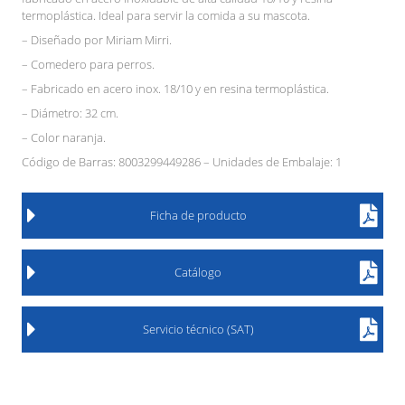
termoplástica. Ideal para servir la comida a su mascota.
– Diseñado por Miriam Mirri.
– Comedero para perros.
– Fabricado en acero inox. 18/10 y en resina termoplástica.
– Diámetro: 32 cm.
– Color naranja.
Código de Barras: 8003299449286 – Unidades de Embalaje: 1
Ficha de producto
Catálogo
Servicio técnico (SAT)