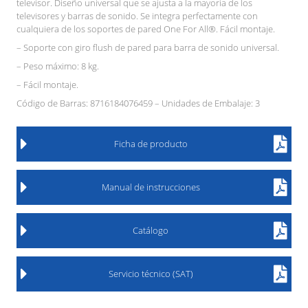
televisor. Diseño universal que se ajusta a la mayoría de los
televisores y barras de sonido. Se integra perfectamente con
cualquiera de los soportes de pared One For All®. Fácil montaje.
– Soporte con giro flush de pared para barra de sonido universal.
– Peso máximo: 8 kg.
– Fácil montaje.
Código de Barras: 8716184076459 – Unidades de Embalaje: 3
Ficha de producto
Manual de instrucciones
Catálogo
Servicio técnico (SAT)