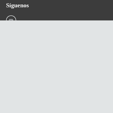
Síguenos
©
River International – Copyright All Rights Reserved