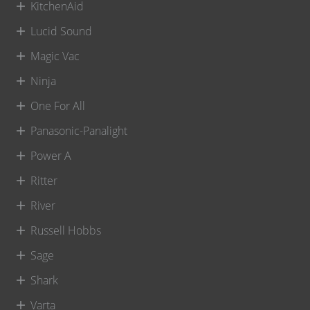
KitchenAid
Lucid Sound
Magic Vac
Ninja
One For All
Panasonic-Panalight
Power A
Ritter
River
Russell Hobbs
Sage
Shark
Varta