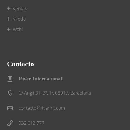
Veritas
Vileda
Wahl
Contacto
River International
C/ Anglí 31, 3º, 1ª, 08017, Barcelona
contacto@riverint.com
932 013 777