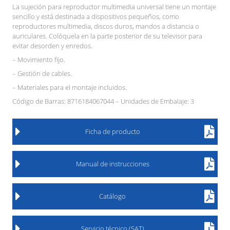
La sujeción para reproductor multimedia universal tiene un montaje
sencillo y está destinada a dispositivos pequeños, como
reproductores multimedia, discos duros, mandos a distancia o
auriculares. Colóquela en la parte posterior de su televisor para
evitar desorden y enredos.
– Movimiento fijo.
– Gestión de cables.
– Materiales para el montaje incluidos.
Código de Barras: 8716184067044 – Unidades de Embalaje: 3
Ficha de producto
Manual de instrucciones
Catálogo
Servicio técnico (SAT)