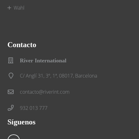
Wahl
Contacto
River International
C/ Anglí 31, 3º, 1ª, 08017, Barcelona
contacto@riverint.com
932 013 777
Síguenos