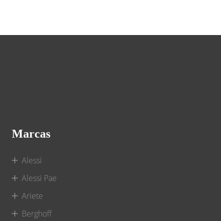
Marcas
Alessi
Alessi Pae
Ariete
Berghoff