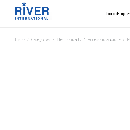
Inicio
Empre
Inicio
/
Categorias
/
Electronica tv
/
Accesorio audio tv
/
M