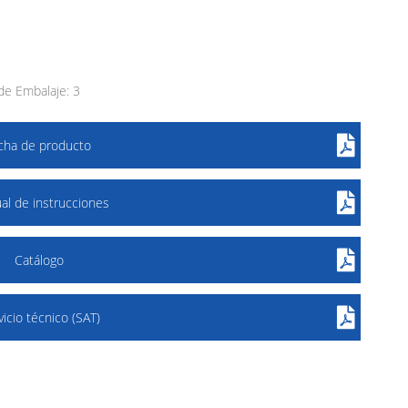
e Embalaje: 3
icha de producto
al de instrucciones
Catálogo
vicio técnico (SAT)