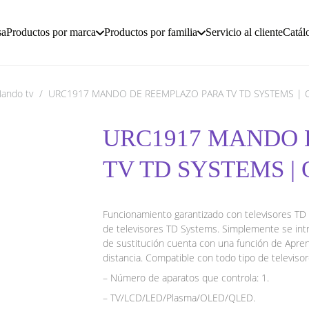
sa
Productos por marca
Productos por familia
Servicio al cliente
Catál
ando tv
/
URC1917 MANDO DE REEMPLAZO PARA TV TD SYSTEMS | 
URC1917 MANDO 
TV TD SYSTEMS |
Funcionamiento garantizado con televisores TD 
de televisores TD Systems. Simplemente se intr
de sustitución cuenta con una función de Apre
distancia. Compatible con todo tipo de televis
– Número de aparatos que controla: 1.
– TV/LCD/LED/Plasma/OLED/QLED.