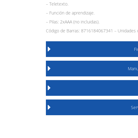
– Teletexto.
– Función de aprendizaje.
– Pilas: 2xAAA (no incluidas).
Código de Barras: 8716184067341 – Unidades d
F
Manu
Ser