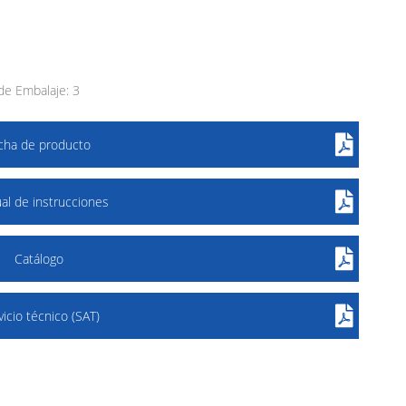
e Embalaje: 3
icha de producto
al de instrucciones
Catálogo
vicio técnico (SAT)