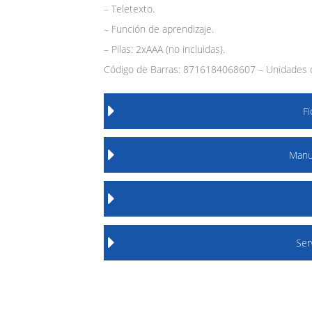
– Teletexto.
– Función de aprendizaje.
– Pilas: 2xAAA (no incluidas).
Código de Barras: 8716184068607 – Unidades d
F
Manu
Ser