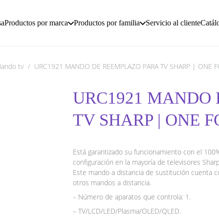
sa
Productos por marca
Productos por familia
Servicio al cliente
Catál
ando tv
/
URC1921 MANDO DE REEMPLAZO PARA TV SHARP | ONE F
URC1921 MANDO 
TV SHARP | ONE F
Está garantizado su funcionamiento con el 100
configuración en la mayoría de televisores Shar
Este mando a distancia de sustitución cuenta c
otros mandos a distancia.
– Número de aparatos que controla: 1.
– TV/LCD/LED/Plasma/OLED/QLED.