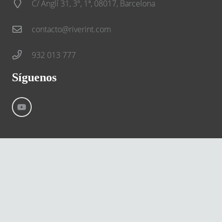
C/ Anglí 31, 3º, 1ª, 08017, Barcelona
contacto@riverint.com
932 013 777
Síguenos