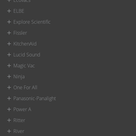
ELBE
Explore Scientific
Fissler
KitchenAid
Lucid Sound
Magic Vac
Ninja
One For All
Panasonic-Panalight
Power A
Ritter
River