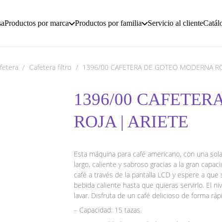
sa
Productos por marca
Productos por familia
Servicio al cliente
Catál
fetera
/
Cafetera filtro
/
1396/00 CAFETERA DE GOTEO MODERNA ROJ
1396/00 CAFETE
ROJA | ARIETE
Esta máquina para café americano, con una sola
largo, caliente y sabroso gracias a la gran capac
café a través de la pantalla LCD y espere a que 
bebida caliente hasta que quieras servirlo. El niv
lavar. Disfruta de un café delicioso de forma ráp
– Capacidad: 15 tazas.