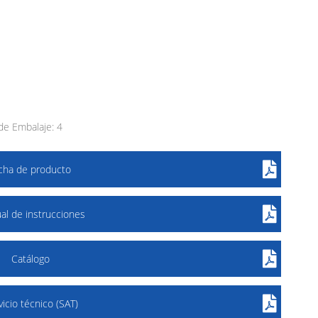
e Embalaje: 4
icha de producto
al de instrucciones
Catálogo
vicio técnico (SAT)