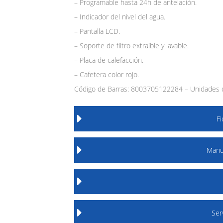
– Programable hasta 24h de antelación.
– Indicador del nivel del agua.
– Pantalla LCD.
– Soporte de filtro extraíble y lavable.
– Placa de calefacción.
– Cafetera color rojo.
Código de Barras: 8003705122284 – Unidades d
F
Manu
Ser