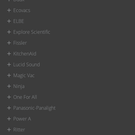
Ecovacs
ELBE
Explore Scientific
Fissler
KitchenAid
Lucid Sound
Magic Vac
Ninja
One For All
Panasonic-Panalight
Power A
Ritter