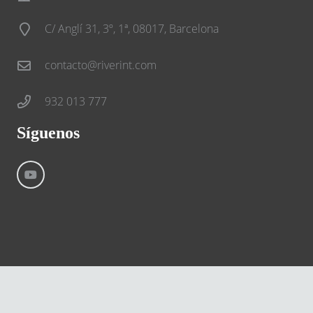
C/ Anglí 31, 3º, 1ª, 08017, Barcelona
contacto@riverint.com
932 013 777
Síguenos