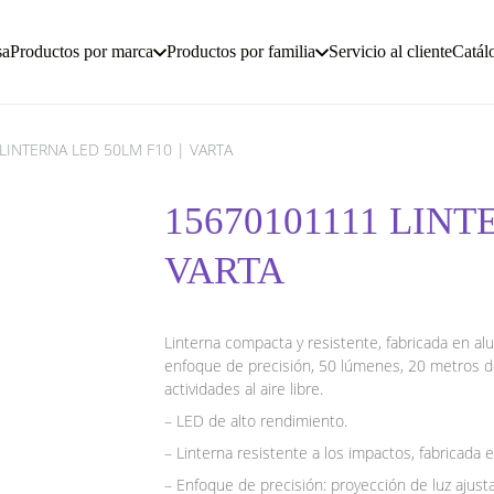
sa
Productos por marca
Productos por familia
Servicio al cliente
Catál
LINTERNA LED 50LM F10 | VARTA
15670101111 LINT
VARTA
Linterna compacta y resistente, fabricada en a
enfoque de precisión, 50 lúmenes, 20 metros de
actividades al aire libre.
– LED de alto rendimiento.
– Linterna resistente a los impactos, fabricada e
– Enfoque de precisión: proyección de luz ajusta