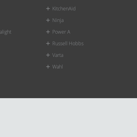
KitchenAid
Ninja
alight
Power A
Russell Hobbs
Varta
Wahl