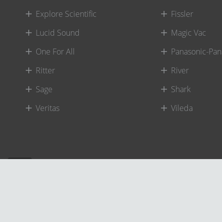
Explore Scientific
Fissler
Lucid Sound
Magic Vac
One For All
Panasonic-Pan
Ritter
River
Sage
Shark
Veritas
Vileda
©
River International – Copyright All Rights Reserved