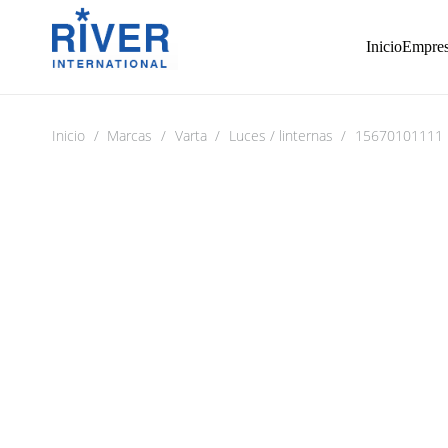
Inicio
Empre
Inicio
/
Marcas
/
Varta
/
Luces / linternas
/
15670101111 