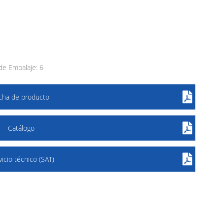
e Embalaje: 6
icha de producto
Catálogo
vicio técnico (SAT)