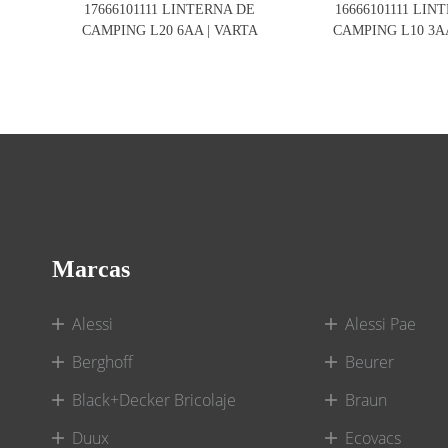
17666101111 LINTERNA DE
16666101111 LIN
CAMPING L20 6AA | VARTA
CAMPING L10 3AA
Marcas
Alessi
Alessi Pae
Berghoff
Beurer
Black+Decker Bricolaje
Braun
Duux
Ecovacs