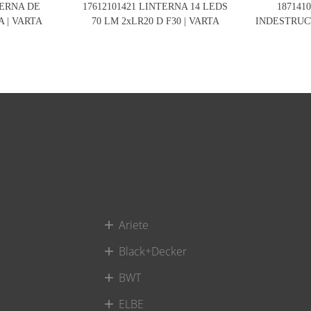
TERNA DE
17612101421 LINTERNA 14 LEDS
187141
 | VARTA
70 LM 2xLR20 D F30 | VARTA
INDESTRUCT
Ariete
Black+Decker
BWT
ELBE