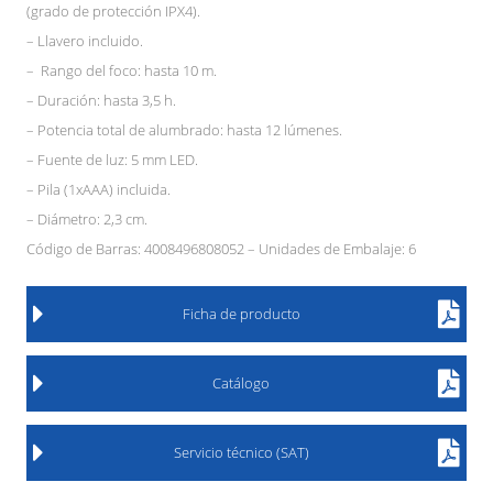
(grado de protección IPX4).
– Llavero incluido.
– Rango del foco: hasta 10 m.
– Duración: hasta 3,5 h.
– Potencia total de alumbrado: hasta 12 lúmenes.
– Fuente de luz: 5 mm LED.
– Pila (1xAAA) incluida.
– Diámetro: 2,3 cm.
Código de Barras: 4008496808052 – Unidades de Embalaje: 6
Ficha de producto
Catálogo
Servicio técnico (SAT)