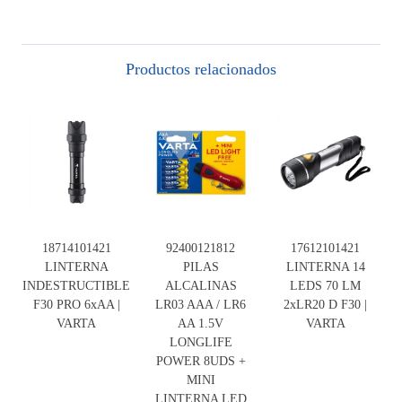
Productos relacionados
18714101421
92400121812
17612101421
LINTERNA
PILAS
LINTERNA 14
INDESTRUCTIBLE
ALCALINAS
LEDS 70 LM
F30 PRO 6xAA |
LR03 AAA / LR6
2xLR20 D F30 |
VARTA
AA 1.5V
VARTA
LONGLIFE
POWER 8UDS +
MINI
LINTERNA LED