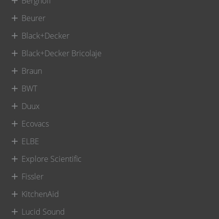
Berghoff
Beurer
Black+Decker
Black+Decker Bricolaje
Braun
BWT
Duux
Ecovacs
ELBE
Explore Scientific
Fissler
KitchenAid
Lucid Sound