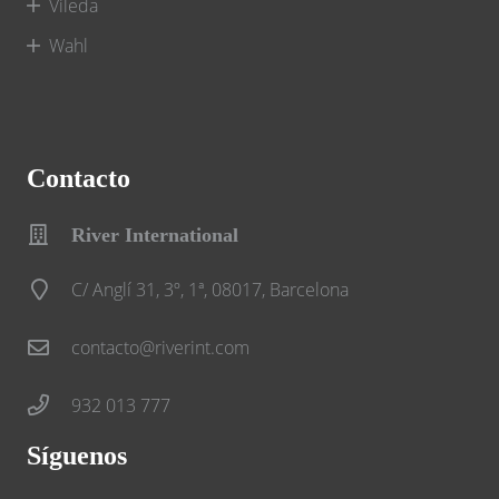
Vileda
Wahl
Contacto
River International
C/ Anglí 31, 3º, 1ª, 08017, Barcelona
contacto@riverint.com
932 013 777
Síguenos