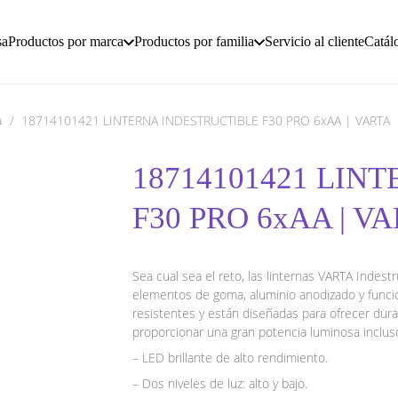
sa
Productos por marca
Productos por familia
Servicio al cliente
Catál
a
/
18714101421 LINTERNA INDESTRUCTIBLE F30 PRO 6xAA | VARTA
18714101421 LIN
F30 PRO 6xAA | V
Sea cual sea el reto, las linternas VARTA Indest
elementos de goma, aluminio anodizado y funci
resistentes y están diseñadas para ofrecer dur
proporcionar una gran potencia luminosa inclus
– LED brillante de alto rendimiento.
– Dos niveles de luz: alto y bajo.