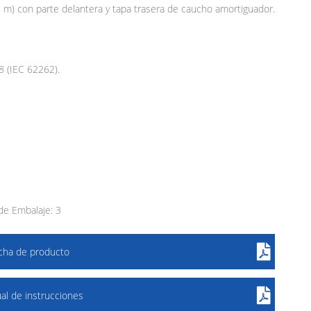
9 m) con parte delantera y tapa trasera de caucho amortiguador.
08 (IEC 62262).
e Embalaje: 3
icha de producto
al de instrucciones