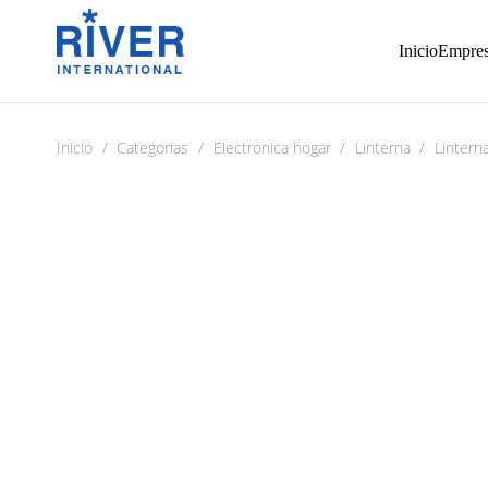
Inicio
Empre
Inicio
/
Categorias
/
Electronica hogar
/
Linterna
/
Lintern