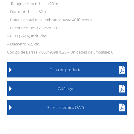
– Rango del foco: hasta 29 m.
– Duración: hasta 62 h.
– Potencia total de alumbrado: hasta 40 lúmenes.
– Fuente de luz: 9 x 5 mm LED.
– Pilas (2xAA) incluidas.
– Diámetro: 4,5 cm.
Código de Barras: 4008496987528 – Unidades de Embalaje: 6
Ficha de producto
Catálogo
Servicio técnico (SAT)