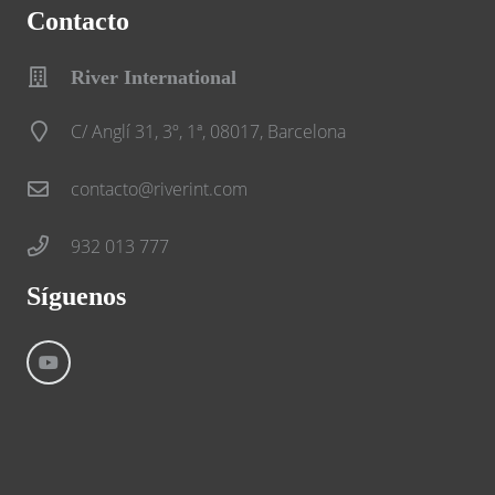
Contacto
River International
C/ Anglí 31, 3º, 1ª, 08017, Barcelona
contacto@riverint.com
932 013 777
Síguenos