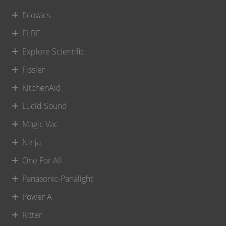
Ecovacs
ELBE
Explore Scientific
Fissler
KitchenAid
Lucid Sound
Magic Vac
Ninja
One For All
Panasonic-Panalight
Power A
Ritter