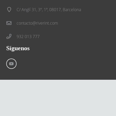
C/ Anglí 31, 3º, 1ª, 08017, Barcelona
contacto@riverint.com
932 013 777
Síguenos