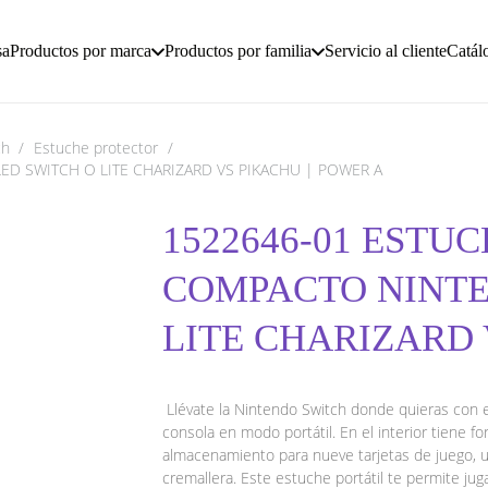
sa
Productos por marca
Productos por familia
Servicio al cliente
Catál
ch
/
Estuche protector
/
D SWITCH O LITE CHARIZARD VS PIKACHU | POWER A
1522646-01 ESTU
COMPACTO NINTE
LITE CHARIZARD 
Llévate la Nintendo Switch donde quieras con e
consola en modo portátil. En el interior tiene f
almacenamiento para nueve tarjetas de juego, una
cremallera. Este estuche portátil te permite ju