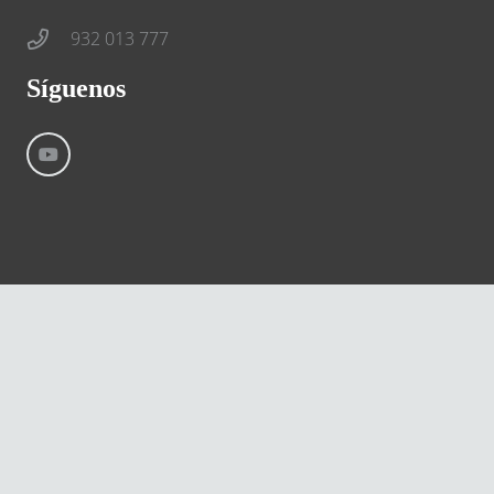
932 013 777
Síguenos
©
River International – Copyright All Rights Reserved
Aviso Legal