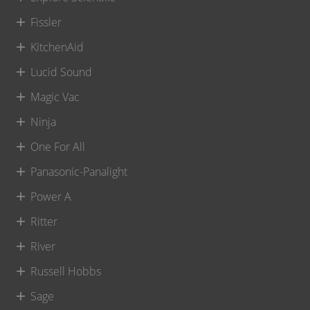
Fissler
KitchenAid
Lucid Sound
Magic Vac
Ninja
One For All
Panasonic-Panalight
Power A
Ritter
River
Russell Hobbs
Sage