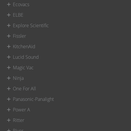
Ecovacs
ELBE
Explore Scientific
Fissler
KitchenAid
Lucid Sound
Magic Vac
Ninja
One For All
Panasonic-Panalight
Power A
Ritter
River