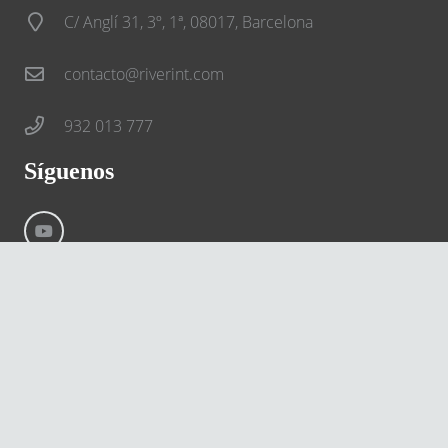
C/ Anglí 31, 3º, 1ª, 08017, Barcelona
contacto@riverint.com
932 013 777
Síguenos