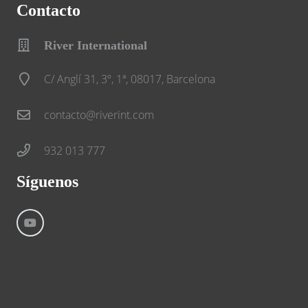
Contacto
River International
C/ Anglí 31, 3º, 1ª, 08017, Barcelona
contacto@riverint.com
932 013 777
Síguenos