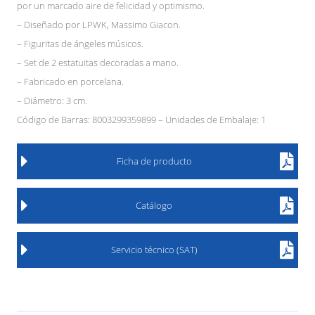
por un marcado aire de felicidad y optimismo.
– Diseñado por LPWK, Massimo Giacon.
– Figuritas de ángeles músicos.
– Set de 2 estatuitas decoradas a mano.
– Fabricado en porcelana.
– Diámetro: 3 cm.
Código de Barras: 8003299359899 – Unidades de Embalaje: 1
Ficha de producto
Catálogo
Servicio técnico (SAT)