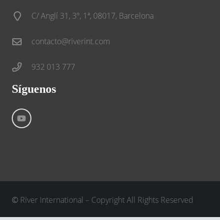
C/ Anglí 31, 3º, 1ª, 08017, Barcelona
contacto@riverint.com
932 013 777
Síguenos
©
River International – Copyright All Rights Reserved