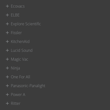
Ecovacs
ELBE
Explore Scientific
Fissler
KitchenAid
Lucid Sound
Magic Vac
Ninja
One For All
Panasonic-Panalight
Power A
Ritter