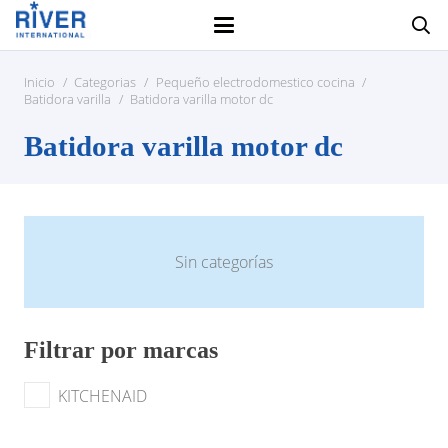
Inicio
/
Categorias
/
Pequeño electrodomestico cocina
/
Batidora varilla
/
Batidora varilla motor dc
Batidora varilla motor dc
Sin categorías
Filtrar por marcas
KITCHENAID