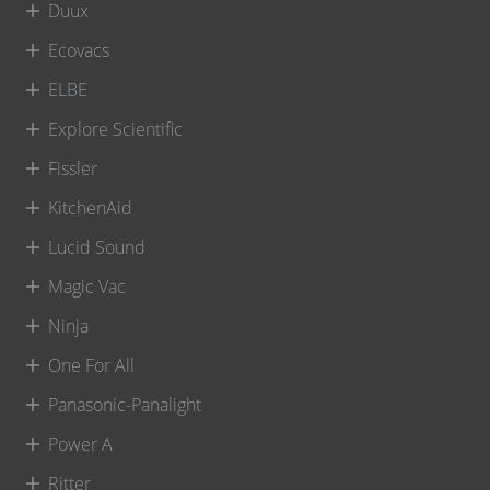
Duux
Ecovacs
ELBE
Explore Scientific
Fissler
KitchenAid
Lucid Sound
Magic Vac
Ninja
One For All
Panasonic-Panalight
Power A
Ritter