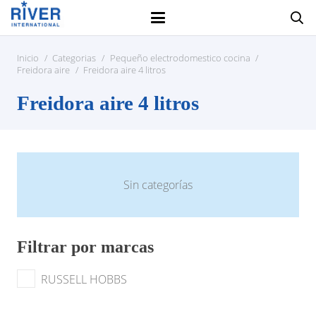
Inicio
/
Categorias
/
Pequeño electrodomestico cocina
/
Freidora aire
/
Freidora aire 4 litros
Freidora aire 4 litros
Sin categorías
Filtrar por marcas
RUSSELL HOBBS