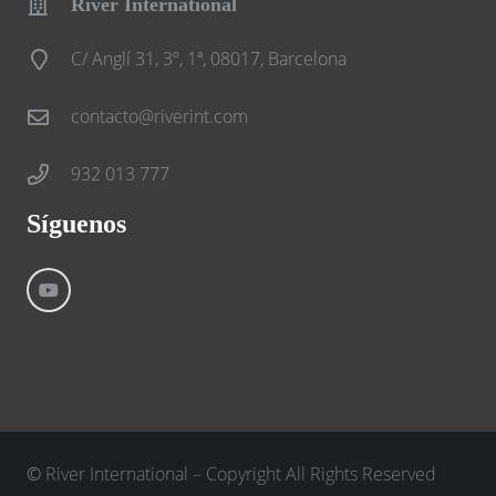
River International
C/ Anglí 31, 3º, 1ª, 08017, Barcelona
contacto@riverint.com
932 013 777
Síguenos
©
River International – Copyright All Rights Reserved