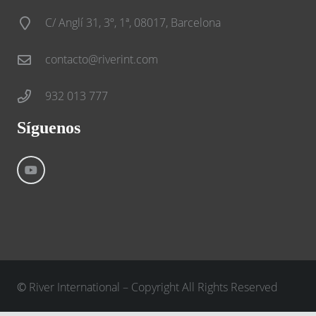
C/ Anglí 31, 3º, 1ª, 08017, Barcelona
contacto@riverint.com
932 013 777
Síguenos
©
River International – Copyright All Rights Reserved