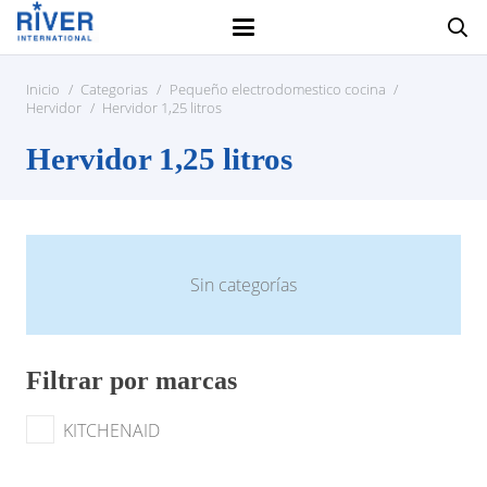
Inicio
/
Categorias
/
Pequeño electrodomestico cocina
/
Hervidor
/
Hervidor 1,25 litros
Hervidor 1,25 litros
Sin categorías
Filtrar por marcas
KITCHENAID