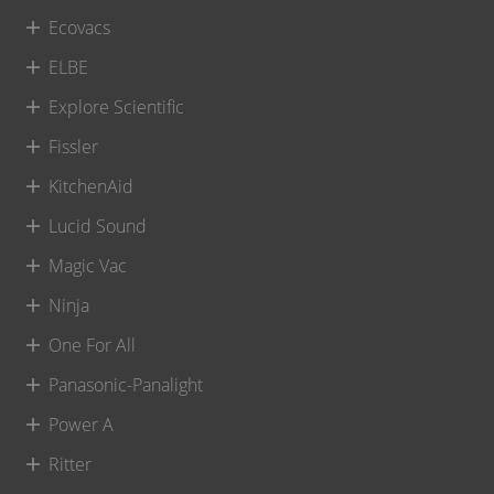
Ecovacs
ELBE
Explore Scientific
Fissler
KitchenAid
Lucid Sound
Magic Vac
Ninja
One For All
Panasonic-Panalight
Power A
Ritter