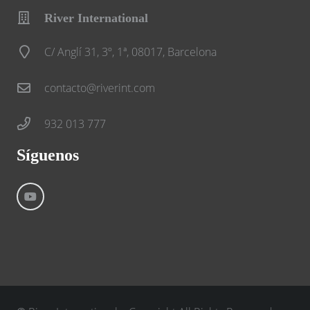
River International
C/ Anglí 31, 3º, 1ª, 08017, Barcelona
contacto@riverint.com
932 013 777
Síguenos