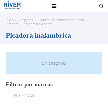
Inicio
/
Categorias
/
Pequeño electrodomestico cocina
/
Picadora
/
Picadora inalambrica
Picadora inalambrica
Sin categorías
Filtrar por marcas
KITCHENAID