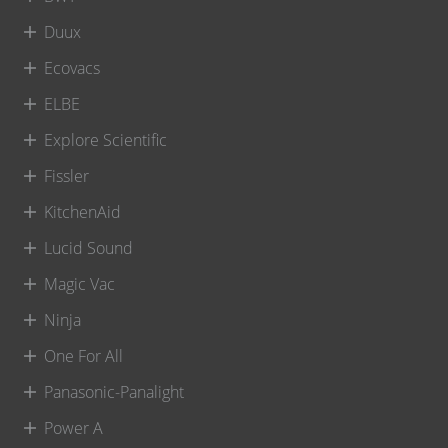
Duux
Ecovacs
ELBE
Explore Scientific
Fissler
KitchenAid
Lucid Sound
Magic Vac
Ninja
One For All
Panasonic-Panalight
Power A