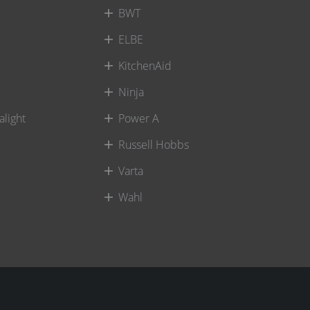
BWT
ELBE
KitchenAid
Ninja
alight
Power A
Russell Hobbs
Varta
Wahl