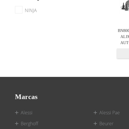
NINJA
BN80
ALI
AUTO
Marcas
Alessi
Alessi Pae
Berghoff
Beurer