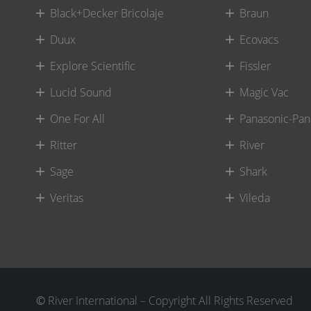
Black+Decker Bricolaje
Braun
Duux
Ecovacs
Explore Scientific
Fissler
Lucid Sound
Magic Vac
One For All
Panasonic-Pan
Ritter
River
Sage
Shark
Veritas
Vileda
©
River International – Copyright All Rights Reserved