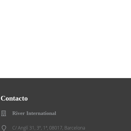
Contacto
River International
C/ Anglí 31, 3º, 1ª, 08017, Barcelona