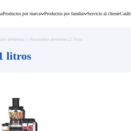
sa
Productos por marca
Productos por familia
Servicio al cliente
Catál
dor alimentos
/
Procesador alimentos 2,1 litros
 litros