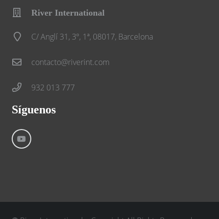
River International
C/ Anglí 31, 3º, 1ª, 08017, Barcelona
contacto@riverint.com
932 013 777
Síguenos