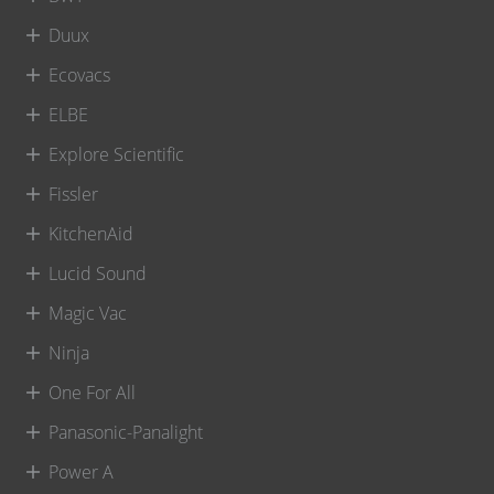
Duux
Ecovacs
ELBE
Explore Scientific
Fissler
KitchenAid
Lucid Sound
Magic Vac
Ninja
One For All
Panasonic-Panalight
Power A