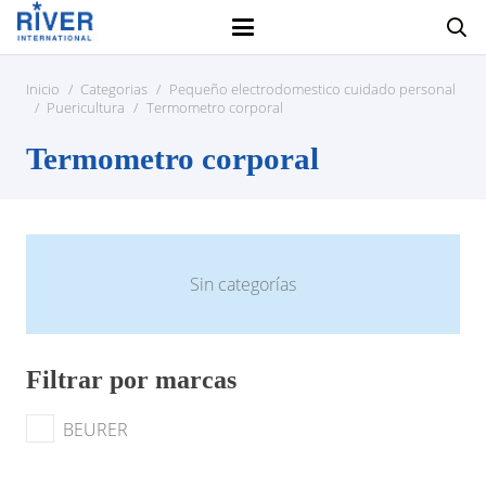
Inicio
/
Categorias
/
Pequeño electrodomestico cuidado personal
/
Puericultura
/
Termometro corporal
Termometro corporal
Sin categorías
Filtrar por marcas
BEURER