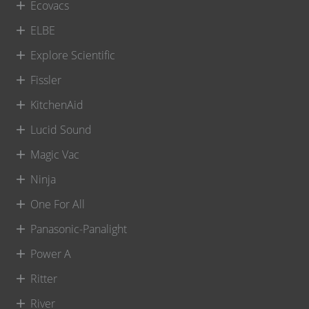
Ecovacs
ELBE
Explore Scientific
Fissler
KitchenAid
Lucid Sound
Magic Vac
Ninja
One For All
Panasonic-Panalight
Power A
Ritter
River