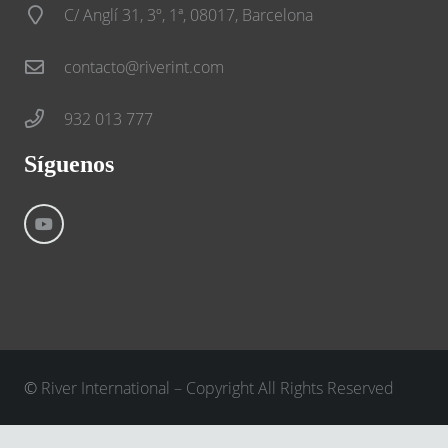
C/ Anglí 31, 3º, 1ª, 08017, Barcelona
contacto@riverint.com
932 013 777
Síguenos
©
River International – Copyright All Rights Reserved
Aviso Legal