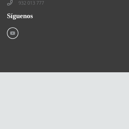
932 013 777
Síguenos
©
River International – Copyright All Rights Reserved
Aviso Legal
Condiciones generales