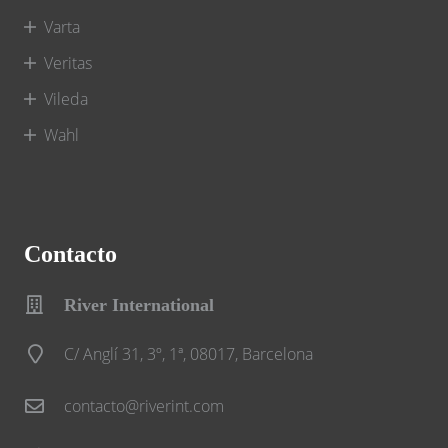
Varta
Veritas
Vileda
Wahl
Contacto
River International
C/ Anglí 31, 3º, 1ª, 08017, Barcelona
contacto@riverint.com