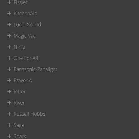
Fissler
KitchenAid
Lucid Sound
Magic Vac
Ninja
One For All
Panasonic-Panalight
Power A
Ritter
River
Russell Hobbs
Sage
Shark