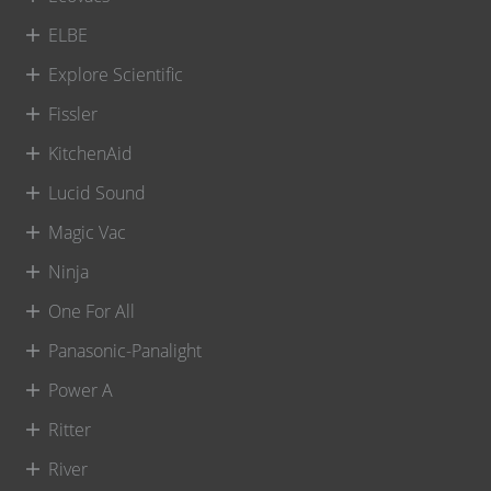
ELBE
Explore Scientific
Fissler
KitchenAid
Lucid Sound
Magic Vac
Ninja
One For All
Panasonic-Panalight
Power A
Ritter
River