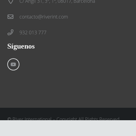
C/ Anglí 31, 3º, 1ª, 08017, Barcelona
contacto@riverint.com
932 013 777
Síguenos
©
River International – Copyright All Rights Reserved
Aviso Legal